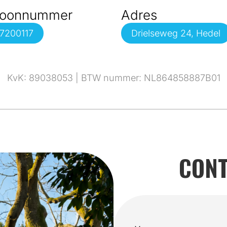
foonnummer
Adres
7200117
Drielseweg 24, Hedel
KvK: 89038053 | BTW nummer: NL864858887B01
CONT