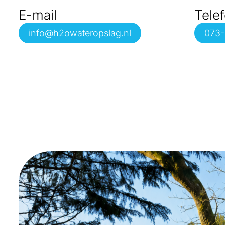
E-mail
Tele
info@h2owateropslag.nl
073-