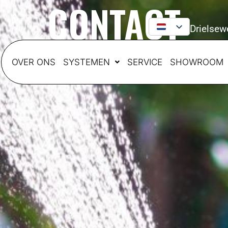
CONTACT
Drielsew
OVER ONS
SYSTEMEN
SERVICE
SHOWROOM