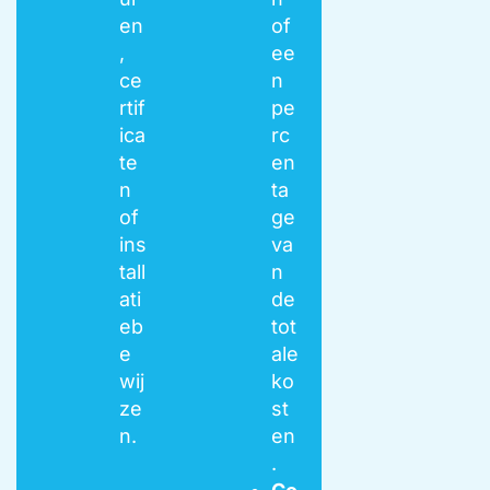
en
of
,
ee
ce
n
rtif
pe
ica
rc
te
en
n
ta
of
ge
ins
va
tall
n
ati
de
eb
tot
e
ale
wij
ko
ze
st
n.
en
.