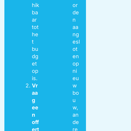
hik
or
ba
de
ar
n
tot
aa
he
ng
t
esl
bu
ot
dg
en
et
op
op
ni
is.
eu
Vr
w
aa
bo
g
u
ee
w,
n
an
off
de
ert
re