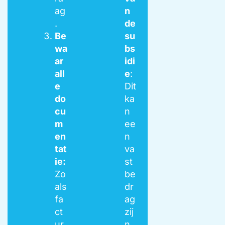
ag
n
.
de
Be
su
wa
bs
ar
idi
all
e
:
e
Dit
do
ka
cu
n
m
ee
en
n
tat
va
ie:
st
Zo
be
als
dr
fa
ag
ct
zij
ur
n