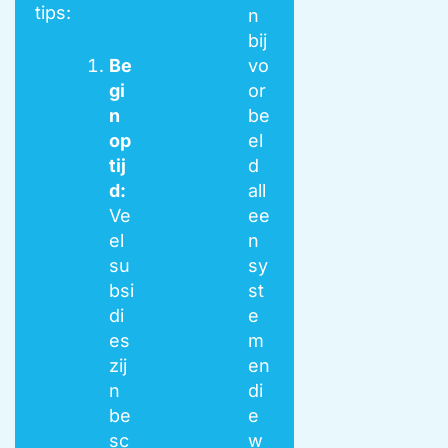
tips:
n
bij
Be
vo
gi
or
n
be
op
el
tij
d
d:
all
Ve
ee
el
n
su
sy
bsi
st
di
e
es
m
zij
en
n
di
be
e
sc
w