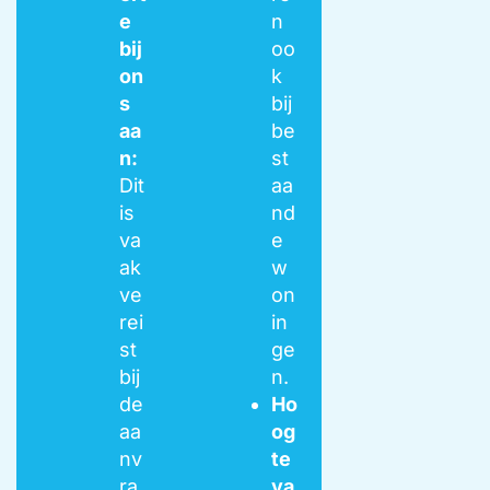
e
n
bij
oo
on
k
s
bij
aa
be
n:
st
Dit
aa
is
nd
va
e
ak
w
ve
on
rei
in
st
ge
bij
n.
de
Ho
aa
og
nv
te
ra
va