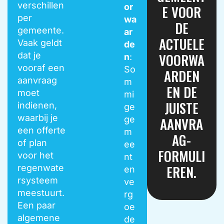
verschillen
or
E VOOR
per
wa
DE
gemeente.
ar
ACTUELE
Vaak geldt
de
dat je
VOORWA
n
:
vooraf een
So
ARDEN
aanvraag
m
EN DE
moet
mi
JUISTE
indienen,
ge
waarbij je
AANVRA
ge
een offerte
m
AG-
of plan
ee
FORMULI
voor het
nt
EREN.
regenwate
en
rsysteem
ve
meestuurt.
rg
Een paar
oe
algemene
de