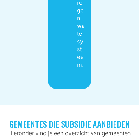
re
ge
n
wa
ter
sy
st
ee
m.
GEMEENTES DIE SUBSIDIE AANBIEDEN
Hieronder vind je een overzicht van gemeenten