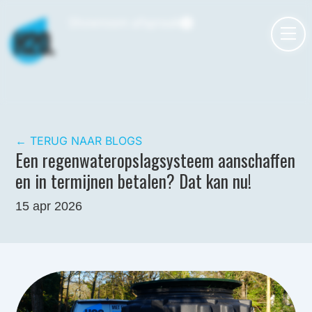
Spring
Menu
Showroom afspraak
naar
de
inhoud
← TERUG NAAR BLOGS
Een regenwateropslagsysteem aanschaffen
en in termijnen betalen? Dat kan nu!
15 apr 2026