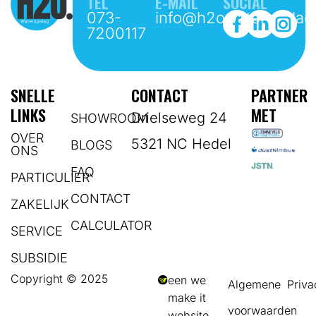
TEL
E-MAIL
SOCIAL
073-
info@h2owateropslag.
7200117
SNELLE
CONTACT
PARTNER
LINKS
MET
Drielseweg 24
SHOWROOM
OVER
5321 NC Hedel
BLOGS
ONS
FAQ
PARTICULIER
CONTACT
ZAKELIJK
CALCULATOR
SERVICE
SUBSIDIE
Copyright © 2025
een we
Algemene
Priva
make it
voorwaarden
website