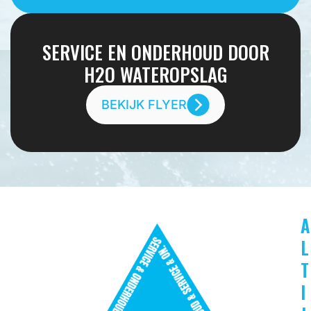
SERVICE EN ONDERHOUD DOOR
H2O WATEROPSLAG
BEKIJK FLYER
A
L
T
I