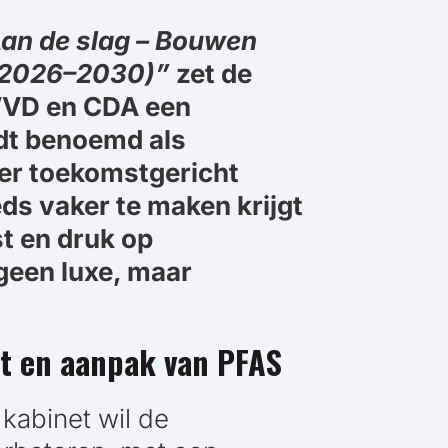
an de slag – Bouwen
 (2026–2030)”
zet de
 VVD en CDA een
rdt benoemd als
er toekomstgericht
eds vaker te maken krijgt
t en druk op
geen luxe, maar
it en aanpak van PFAS
 kabinet wil de