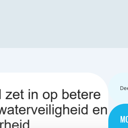
Dee
MO