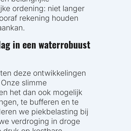
ijke ordening: niet langer
vooraf rekening houden
aankan.
lag in een waterrobuust
iten deze ontwikkelingen
e. Onze slimme
n het dan ook mogelijk
ngen, te bufferen en te
ren we piekbelasting bij
we verdroging in droge
 druk op kostbare