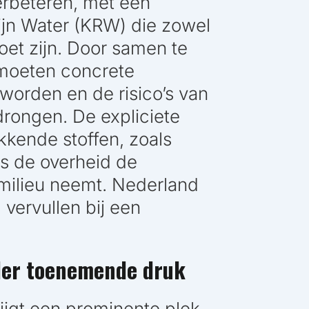
verbeteren, met een
lijn Water (KRW) die zowel
oet zijn. Door samen te
moeten concrete
worden en de risico’s van
drongen. De expliciete
kende stoffen, zoals
s de overheid de
ilieu neemt. Nederland
 vervullen bij een
der toenemende druk
ijgt een prominente plek.