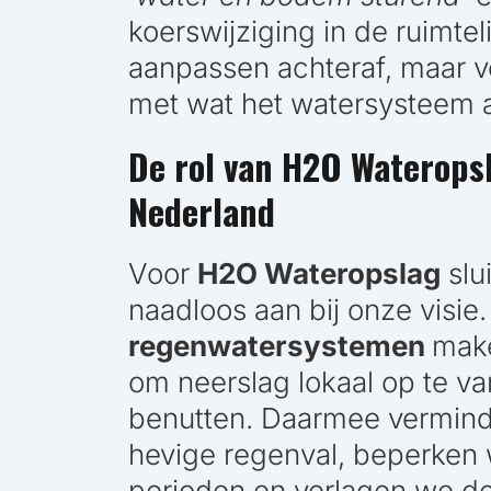
koerswijziging in de ruimtel
aanpassen achteraf, maar 
met wat het watersysteem 
De rol van H2O Waterops
Nederland
Voor
H2O Wateropslag
slu
naadloos aan bij onze visi
regenwatersystemen
make
om neerslag lokaal op te va
benutten. Daarmee verminde
hevige regenval, beperken 
perioden en verlagen we de