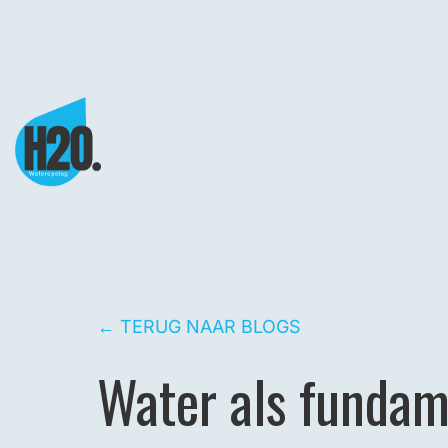
Ga
naar
de
inhoud
← TERUG NAAR BLOGS
Water als fundam