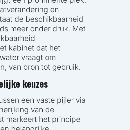
aatverandering en
staat de beschikbaarheid
eds meer onder druk. Met
ikbaarheid
t kabinet dat het
 water vraagt om
n, van bron tot gebruik.
elijke keuzes
ussen een vaste pijler via
erijking van de
t markeert het principe
en belangrijke